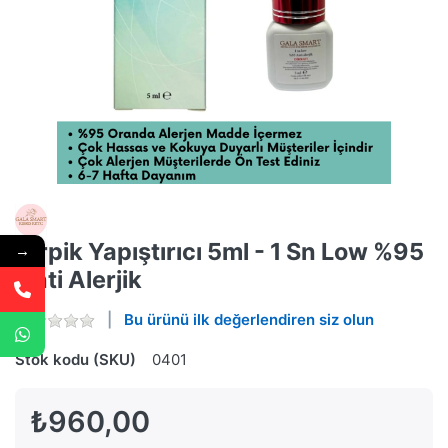
Kirpik Yapıştırıcı 5ml - 1 Sn Low %95
→
Anti Alerjik
Bu ürünü ilk değerlendiren siz olun
Stok kodu (SKU)
0401
₺960,00