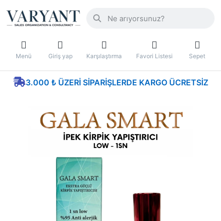
Menü
Giriş yap
Karşılaştırma
Favori Listesi
Sepet
3.000 ₺ ÜZERI SIPARIŞLERDE KARGO ÜCRETSIZ