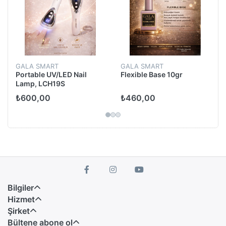
GALA SMART
GALA SMART
Portable UV/LED Nail
Flexible Base 10gr
Lamp, LCH19S
₺600,00
₺460,00
Bilgiler
Hizmet
Şirket
Bültene abone ol