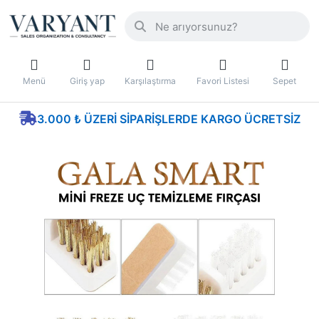
Menü
Giriş yap
Karşılaştırma
Favori Listesi
Sepet
3.000 ₺ ÜZERI SIPARIŞLERDE KARGO ÜCRETSIZ