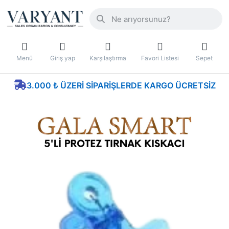
Menü
Giriş yap
Karşılaştırma
Favori Listesi
Sepet
3.000 ₺ ÜZERI SIPARIŞLERDE KARGO ÜCRETSIZ