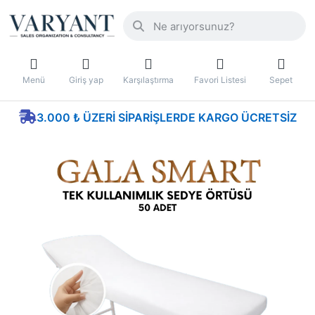
Menü
Giriş yap
Karşılaştırma
Favori Listesi
Sepet
3.000 ₺ ÜZERI SIPARIŞLERDE KARGO ÜCRETSIZ