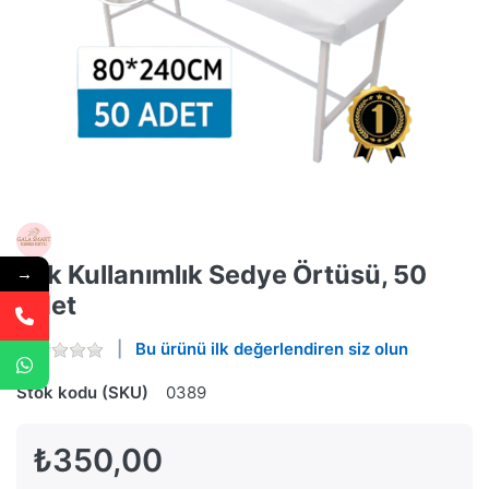
Tek Kullanımlık Sedye Örtüsü, 50
→
Adet
Bu ürünü ilk değerlendiren siz olun
Stok kodu (SKU)
0389
₺350,00