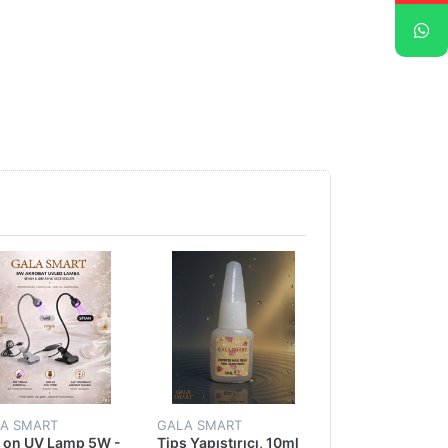
A SMART
GALA SMART
GALA SMART
p on UV Lamp 5W -
Tips Yapıştırıcı, 10ml
6'lı Set - Luna İ