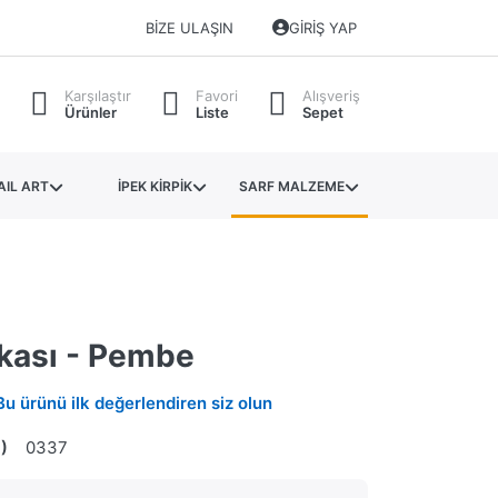
BIZE ULAŞIN
GIRIŞ YAP
Karşılaştır
Favori
Alışveriş
Ürünler
Liste
Sepet
AIL ART
İPEK KİRPİK
SARF MALZEME
kası - Pembe
Bu ürünü ilk değerlendiren siz olun
)
0337