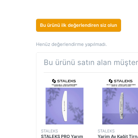
Bu ürünü ilk değerlendiren siz olun
Henüz değerlendirme yapılmadı.
Bu ürünü satın alan müşteri
MART
STALEKS
STALEKS
a Cat Eye Gel
STALEKS PRO Yarım
Yarim Ay Kağit Tir