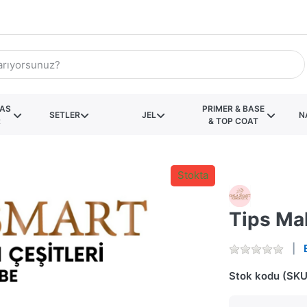
KAS
PRIMER & BASE
SETLER
JEL
N
R
& TOP COAT
Stokta
Tips Ma
Stok kodu (SKU