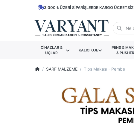
3.000 ₺ ÜZERI SIPARIŞLERDE KARGO ÜCRETSIZ
CİHAZLAR &
PENS & MA
KALICI OJE
UÇLAR
& PUSHE
SARF MALZEME
Tips Makası - Pembe