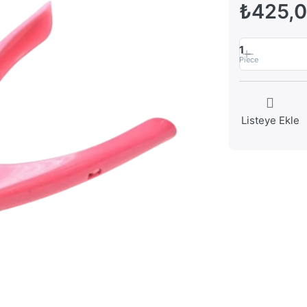
₺425,
1
Piece
Listeye Ekle