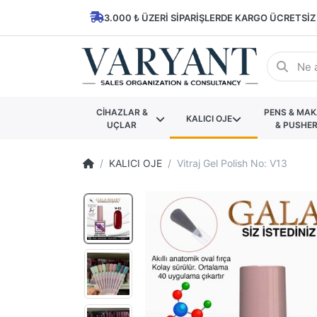
3.000 ₺ ÜZERI SIPARIŞLERDE KARGO ÜCRETSIZ
CİHAZLAR &
PENS & MA
KALICI OJE
UÇLAR
& PUSHE
KALICI OJE
Vitraj Gel Polish No: V13