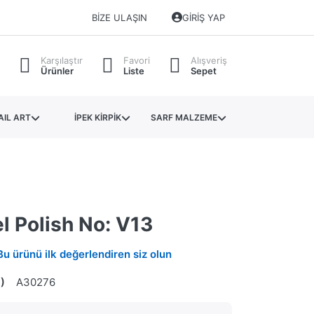
BIZE ULAŞIN
GIRIŞ YAP
Karşılaştır
Favori
Alışveriş
Ürünler
Liste
Sepet
AIL ART
İPEK KİRPİK
SARF MALZEME
el Polish No: V13
Bu ürünü ilk değerlendiren siz olun
)
A30276