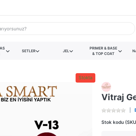
KAS
PRIMER & BASE
SETLER
JEL
N
R
& TOP COAT
Stokta
Vitraj G
Stok kodu (SKU