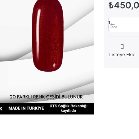
₺450,
1
Piece
Listeye Ekle